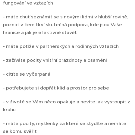
fungování ve vztazích
- máte chuť seznámit se s novými lidmi v hlubší rovině,
poznat v čem tkví skutečná podpora, kde jsou Vaše
hranice a jak je efektivně stavět
- máte potíže v partnerských a rodinných vztazích
- zažíváte pocity vnitřní prázdnoty a osamění
- cítíte se vyčerpaná
- potřebujete si dopřát klid a prostor pro sebe
- v životě se Vám něco opakuje a nevíte jak vystoupit z
kruhu
- máte pocity, myšlenky za které se stydíte a nemáte
se komu svěřit