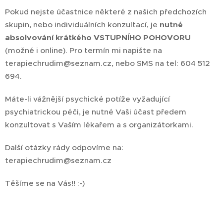
Pokud nejste účastnice některé z našich předchozích
skupin, nebo individuálních konzultací, je
nutné
absolvování krátkého VSTUPNÍHO POHOVORU
(možné i online). Pro termín mi napište na
terapiechrudim@seznam.cz, nebo SMS na tel: 604 512
694.
Máte-li vážnější psychické potíže vyžadující
psychiatrickou péči, je nutné Vaši účast předem
konzultovat s Vaším lékařem a s organizátorkami.
Další otázky rády odpovíme na:
terapiechrudim@seznam.cz
Těšíme se na Vás!! :-)