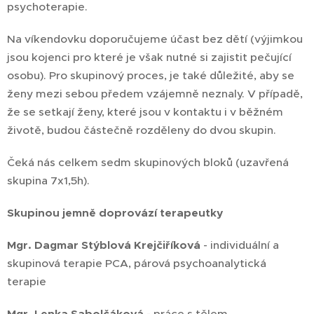
psychoterapie.
Na víkendovku doporučujeme účast bez dětí (výjimkou
jsou kojenci pro které je však nutné si zajistit pečující
osobu). Pro skupinový proces, je také důležité, aby se
ženy mezi sebou předem vzájemně neznaly. V případě,
že se setkají ženy, které jsou v kontaktu i v běžném
životě, budou částečně rozděleny do dvou skupin.
Čeká nás celkem sedm skupinových bloků (uzavřená
skupina 7x1,5h).
Skupinou jemně doprovází terapeutky
Mgr. Dagmar Stýblová Krejčiříková
- individuální a
skupinová terapie PCA, párová psychoanalytická
terapie
Mgr. Lenka Sabolčáková
- práce s tělem